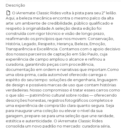
Descrição
O iArremate Classic Rides volta à pista para seu 2º leilão.
Aqui, a beleza mecânica encontra o mesmo palco da alta
arte: um ambiente de credibilidade, público qualificado e
respeito à originalidade.A seleção desta edição foi
construída com rigor técnico e visão de longo prazo,
reafirmando os princípios que nos movem: Conservação,
História, Legado, Respeito, Herança, Beleza, Emoção,
Transparência e Excelência. Contamos com o apoio decisivo
dos nossos parceiros de captação em São Paulo, cuja
experiência de campo ampliou o alcance e refinou a
curadoria, garantindo peças com procedência,
documentação em ordem e narrativas que importam.Como
uma obra-prima, cada automóvel oferecido carrega o
espírito do seu tempo: soluções de engenharia, linguagem
de design e possíveis marcas de uso que contam histórias
verdadeiras. Nosso compromisso é tratar esses carros como
o que são — patrimônio cultural sobre rodas — oferecendo
descrições honestas, registros fotográficos completos e
uma experiência de compra tão clara quanto segura. Seja
para inaugurar uma coleção ou elevar o nível da sua
garagem, prepare-se para uma seleção que une raridade,
estética e autenticidade. O iArremate Classic Rides
consolida um novo padrão no mercado: curadoria séria,