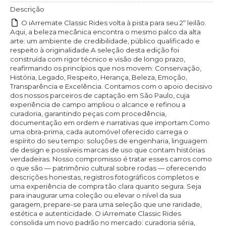
Descrição
O iArremate Classic Rides volta à pista para seu 2º leilão.
Aqui, a beleza mecânica encontra o mesmo palco da alta
arte: um ambiente de credibilidade, público qualificado e
respeito à originalidade.A seleção desta edição foi
construída com rigor técnico e visão de longo prazo,
reafirmando os princípios que nos movem: Conservação,
História, Legado, Respeito, Herança, Beleza, Emoção,
Transparência e Excelência. Contamos com o apoio decisivo
dos nossos parceiros de captação em São Paulo, cuja
experiência de campo ampliou o alcance e refinou a
curadoria, garantindo peças com procedência,
documentação em ordem e narrativas que importam.Como
uma obra-prima, cada automóvel oferecido carrega o
espírito do seu tempo: soluções de engenharia, linguagem
de design e possíveis marcas de uso que contam histórias
verdadeiras. Nosso compromisso é tratar esses carros como
o que são — patrimônio cultural sobre rodas — oferecendo
descrições honestas, registros fotográficos completos e
uma experiência de compra tão clara quanto segura. Seja
para inaugurar uma coleção ou elevar o nível da sua
garagem, prepare-se para uma seleção que une raridade,
estética e autenticidade. O iArremate Classic Rides
consolida um novo padrão no mercado: curadoria séria,