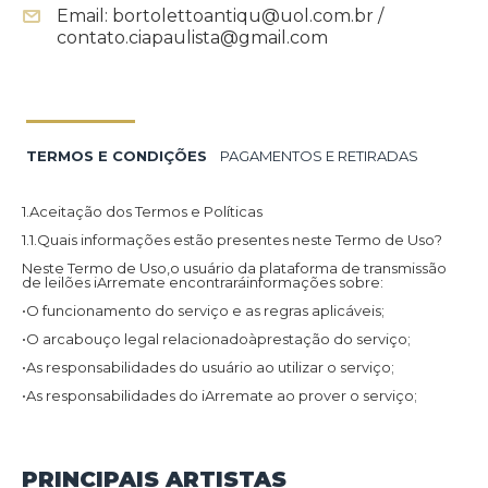
Email: bortolettoantiqu@uol.com.br /
contato.ciapaulista@gmail.com
TERMOS E CONDIÇÕES
PAGAMENTOS E RETIRADAS
1.Aceitação dos Termos e Políticas
1.1.Quais informações estão presentes neste Termo de Uso?
Neste Termo de Uso,o usuário da plataforma de transmissão
de leilões iArremate encontraráinformações sobre:
•O funcionamento do serviço e as regras aplicáveis;
•O arcabouço legal relacionadoàprestação do serviço;
•As responsabilidades do usuário ao utilizar o serviço;
•As responsabilidades do iArremate ao prover o serviço;
•Informações para contato,caso exista alguma dúvida ou seja
necessário atualizar informações;
•O foro responsável por eventuais reclamações caso questões
PRINCIPAIS ARTISTAS
deste Termo de Uso tenham sido violadas.