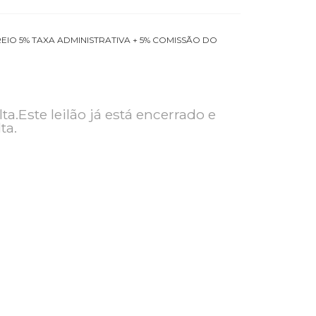
 PELO CORREIO 5% TAXA ADMINISTRATIVA + 5% COMISSÃO DO
ra consulta.Este leilão já está encerrado e
ra consulta.