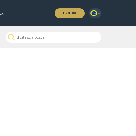
LOGIN
 COFFEES
NEXT
 Passados