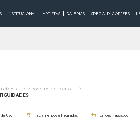
EGORIAS
INSTITUCIONAL
ARTISTAS
GALERIAS
SPECIALTY
lões
Leiloeiro: José Roberto Bortoletto Junior
E E ANTIGUIDADES
0:00h
Termos de Uso
Pagamentos e Retiradas
Leilões