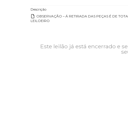
Contato
Exposição
Descrição
OBSERVAÇÃO – Á RETIRADA DAS PEÇAS É 
LEILOEIRO
Este leilão já está encerrad