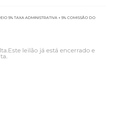
 PELO CORREIO 5% TAXA ADMINISTRATIVA + 5% COMISSÃO DO
ra consulta.Este leilão já está encerrado e
ra consulta.