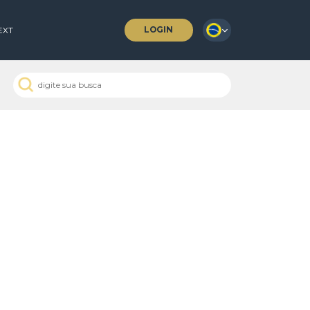
LOGIN
 COFFEES
NEXT
 Passados