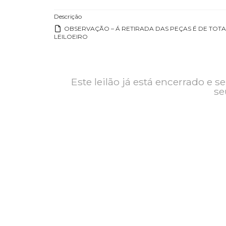
Contato
Exposição
Descrição
OBSERVAÇÃO – Á RETIRADA DAS PEÇAS É 
LEILOEIRO
Este leilão já está encerrad