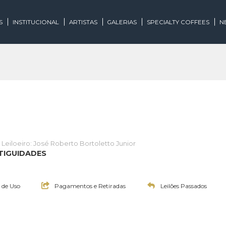
EGORIAS
INSTITUCIONAL
ARTISTAS
GALERIAS
SPECIALTY
lões
Leiloeiro: José Roberto Bortoletto Junior
E E ANTIGUIDADES
20:00h
Termos de Uso
Pagamentos e Retiradas
Leilões