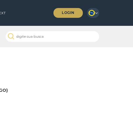
LOGIN
 COFFEES
NEXT
DO E DOMINGO)
 Passados