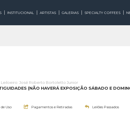
EGORIAS
INSTITUCIONAL
ARTISTAS
GALERIAS
SPECIALTY
lões
Leiloeiro: José Roberto Bortoletto Junior
E E ANTIGUIDADES (NÃO HAVERÁ EXPOSIÇÃO SÁBA
0:00h
Termos de Uso
Pagamentos e Retiradas
Leilões