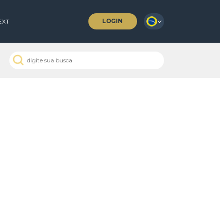
LOGIN
 COFFEES
NEXT
 Passados