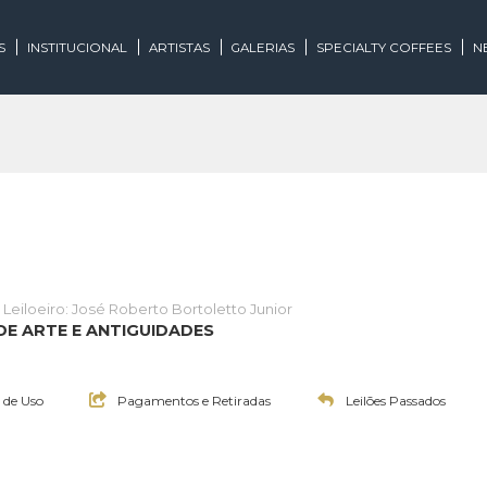
EGORIAS
INSTITUCIONAL
ARTISTAS
GALERIAS
SPECIALTY
lões
Leiloeiro: José Roberto Bortoletto Junior
CIAL DE ARTE E ANTIGUIDADES
:00h
Termos de Uso
Pagamentos e Retiradas
Leilões