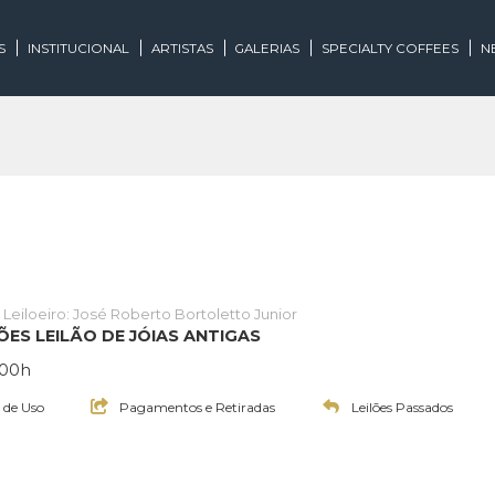
EGORIAS
INSTITUCIONAL
ARTISTAS
GALERIAS
SPECIALTY
lões
Leiloeiro: José Roberto Bortoletto Junior
E LEILÕES LEILÃO DE JÓIAS ANTIGAS
às 20:00h
Termos de Uso
Pagamentos e Retiradas
Leilões