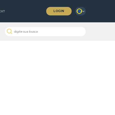
LOGIN
 COFFEES
NEXT
 Passados