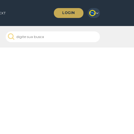
LOGIN
 COFFEES
NEXT
 Passados