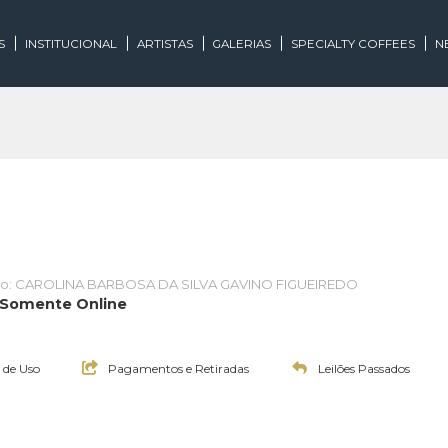
EGORIAS
INSTITUCIONAL
ARTISTAS
GALERIAS
SPECIALTY
Leiloeiro: CAROLINA BARBOSA DA SILVA GAVINO FIGUEIREDO
ades | Somente Online
7:00h
Termos de Uso
Pagamentos e Retiradas
Leilões