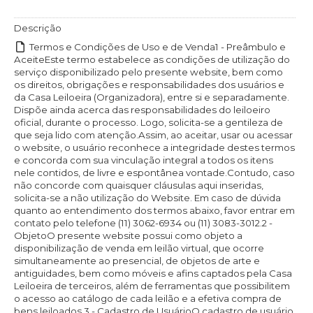
Descrição
Termos e Condições de Uso e de Venda1 - Preâmbulo e AceiteEste termo estabelece as condições de utilização do serviço disponibilizado pelo presente website, bem como os direitos, obrigações e responsabilidades dos usuários e da Casa Leiloeira (Organizadora), entre si e separadamente. Dispõe ainda acerca das responsabilidades do leiloeiro oficial, durante o processo. Logo, solicita-se a gentileza de que seja lido com atenção.Assim, ao aceitar, usar ou acessar o website, o usuário reconhece a integridade destes termos e concorda com sua vinculação integral a todos os itens nele contidos, de livre e espontânea vontade.Contudo, caso não concorde com quaisquer cláusulas aqui inseridas, solicita-se a não utilização do Website. Em caso de dúvida quanto ao entendimento dos termos abaixo, favor entrar em contato pelo telefone (11) 3062-6934 ou (11) 3083-3012.2 - ObjetoO presente website possui como objeto a disponibilização de venda em leilão virtual, que ocorre simultaneamente ao presencial, de objetos de arte e antiguidades, bem como móveis e afins captados pela Casa Leiloeira de terceiros, além de ferramentas que possibilitem o acesso ao catálogo de cada leilão e a efetiva compra de bens leiloados.3 - Cadastro de UsuárioO cadastro de usuário é o meio pelo qual este terá acesso à utilização dos serviços prestados pela Casa Leiloeira por meio do website. Para se cadastrar, necessário se faz ser civilmente capaz, sendo plenamente apto, nos termos da lei, para realizar negócios jurídicos, mais especificamente, contratação de serviços e aquisição de bens. Logo, é vedado o cadastro de pessoas absolutamente ou relativamente incapazes, nos termos dos artigos 3º e 4º da lei 10406/2002 (Código Civil), inclusive menores de idade.Em se tratando de pessoas jurídicas, necessário se faz a realização do cadastro por representante legal.Cada pessoa, seja física ou jurídica, poderá realizar apenas um cadastro. Ademais, as informações fornecidas no momento do cadastro devem ser precisas, verdadeiras e atuais, sendo os usuários responsáveis por tal veracidade. No caso de modificações supervenientes, os usuários deverão atualizar o referido cadastro.Dentro do legalmente permitido, a Casa Leiloeira poderá se utilizar de meios tecnológicos que auxiliem na correta identificação do usuário. Poderá ainda, se julgar necessário, condicionar a manutenção do cadastro de determinados usuários à apresentação de documentos que confirmem as informações fornecidas quando do preenchimento dos dados pessoais. Estes, por sua vez, serão protegidos, nos termos da lei e deste documento.No caso de fornecimento de informações incorretas nos campos destinados aos dados pessoais que impeçam o contato da Casa Leiloeira com o Usuário, será deste a total responsabilidade por problemas causados em decorrência da impossibilidade de contato.O acesso à conta do usuário só poderá ser feito mediante o preenchimento de login e senha, criados pelo próprio usuário. Tais dados são pessoais e intransferíveis, de modo que a responsabilidade pela guarda e proteção da senha é exclusivamente dos usuários, que serão responsabilizados no que couber, nos termos da lei, por eventuais usos de terceiros e prejuízos diversos que possam advir de tal utilização.Na hipótese de utilização não autorizada em sua conta de usuário, o ocorrido deverá ser imediatamente comunicado à Casa de Leilões, por meio do telefone (11) 3062-6934. Logo, como o cadastro realizado pelo usuário é único, pessoal e intransferível, caso constem dados que não condizem com a verdade ou mesmo desatualizados, bem como a existência de duplicidade cadastral de um mesmo usuário, poderão acarretar a exclusão do(s) cadastro(s) e a impossibilidade de o indivíduo voltar a se cadastrar.O mesmo pode acontecer na hipótese de verificação de preenchimento cadastral emdesconformidade com a lei ou aos presentes Termos.4 – Do anúncio dos lotes que serão leiloadosA Casa 8 Leilões, se dispõe a fornecer o anúncio dos bens à serem leiloados, bem como o total acesso ao catálogo de leilão, com as devidas descrições e especificações detalhadas previamente pelos terceiros fornecedores dos bens e avaliadas por seus profissionais, no tocante a natureza e procedência. Todos os lotes serão leiloados no estado em que se encontram.A disponibilização do catálogo e dos anúncios dos bens poderá se dar em até uma semana antes do leilão. Dessa forma, para eventuais dúvidas acerca das descrições apresentadas, bem como do estado dos produtos, ou mesmo para a visitação da exposição dos mesmos, requer-se aos usuários que contatem a Casa Leiloeira pelo telefone 3062-6934, e-mail: casa8leiloes@casa8leiloes.com.br ou ainda presencialmente, durante o prazo estabelecido para a exposição, no endereço elencado e que pode variar a cada leilão realizado.5 – Do ProcedimentoOs usuários que optarem por adquirirr lotes anunciados por meio do website deverão primeiramente aceitar os termos do presente termo. A seguir, como já mencionado, deverão efetuar cadastro, momento em que fornecerão seus dados pessoais e passarão a efetivamente utilizar-se da ferramenta.Cabe aos usuários a verificação e leitura do catálogo de leilão apresentado, bem como todas as informações sobre o evento, tais como, dia de realização, horário, local, entre outros. Na hipótese de dúvidas acerca dos objetos à serem leiloados, deverá o usuário entrar em contato com a Casa Leiloeira, por meio de e-mail ou telefone já mencionados neste termo, e saná-las para que não ocorram reclamações posteriores a venda. Ressalta-se que todos os objetos serão vendidos no estado em que se encontram.Os usuários poderão dar lances de duas maneiras, ambas de maneira prévia ao leilão, bem como em simultaneidade ao mesmo. A primeira modalidade de lances é a chamada “Dar Lance”. Nela, o usuário deverá respeitar a tabela progressiva de lances apresentados na página. Essa tabela refere-se ao intervalo de preços em que os lances poderão ser efetuados em cada lote, variando conforme o valor da peça. Por exemplo, lances de R$ 20,00 em R$ 20,00: caso o lote já tenha um lance no valor de R$ 20,00 (vinte reais), o próximo lance sugerido/admitido pelo sistema será de R$ 40,00 (quarenta reais) e assim sucessivamente.A segunda modalidade de lances é chamada “Lance Automático”, que consiste na delimitação pelo usuário do valor máximo que deseja pagar pelo lote. Assim, o sistema, respeitando a tabela progressiva, defenderá o lance até o limite estabelecido pelo usuário. Ex: caso o usuário queira participar até o montante de R$ 100,00, o sistema irá defendê-lo de R$ 20,00 em R$ 20,00 até chegar aos R$ 100,00. Ressalta-se que na hipótese de o lance final ser inferior ao teto estipulado pelo usuário, aquele será o valor à ser pago. No exemplo anterior, se o último lance for de R$ 80,00, este será o valor da venda e não os R$ 100,00 deixados como teto.Em caso de empate, caberá ao leiloeiro a palavra final acerca do vencedor.O usuário poderá consultar os seus lances por meio da aba “meus lances” localizado na tela. Caso o usuário seja portador do lance vencedor, o sistema o avisará da compra ou ainda poderá verificar através da aba “histórico”. Fica então o usuário obrigado a contatar a Casa Leiloeira, por email ou telefone, e efetivar a transação em até 03 dias úteis, salvo se houver desistência mútua no negócio.Após a efetivação do negócio, com a comprovação do pagamento e liberação dos objetos, fica o usuário obrigado a retirar os lotes de sua propriedade em até 10 dias corridos. Caso isso não ocorra, será cobrado pelo atraso na retirada dos móveis, uma taxa de armazenamento. Tal taxa varia de acordo com o valor do bem arrematado, conforme tabela progressiva abaixo. Apenas os móveis possuem valor fixo, uma vez que ocupam mais espaço e prejudicam ainda mais a realização de novos leilões, mediante captação de peças.Dessa forma, verifica-se:Valor de Arrematação Taxa de Armazenamento (Diária)R$ 20 - 200 R$ 20,00R$ 201 - 500 R$ 25,00R$ 501 - 1000 R$ 50,00R$ 1001 - 5000 R$ 150,00Acima de R$ 5000,00 R$ 300,00Móveis R$ 200,00No ato da retirada do(s) bem(ns) arrematado(s), o arrematante deverá conferir o(s) referido(s) lote(s) (natureza, quantidade, estado ou condições em que o(s) mesmo(s) estiver(em). Sendo constatada qualquer divergência e/ou irregularidade entre as condições físicas e aquelas anunciadas nas imagens colocadas à disposição do público na época da oferta, o fato deverá ser imediatamente informado, por escrito, à Organizadora, ficando a retirada suspensa até que estejam solucionadas as eventuais dúvidas existentes. Não poderá o arrematante alegar qualquer irregularidade e/ou divergência após a remoção do(s) bem(ns).Na retirada do(s) bem(ns) arrematado(s), o arrematante deverá respeitar e cumprir todas as normas internas de segurança estabelecidas pela Organizadora - no que se refere à utilização de veículo apropriado, pessoal devidamente identificado e portando todos os equipamentos obrigatórios de segurança estabelecidos pela legislação em vigor, não cabendo à empresa vendedora qualquer responsabilidade por acidentes que venham a ocorrer durante e em função das operações de carregamento e retirada. O custo com transporte, bem como a escolha da empresa transportadora são de inteira responsabilidade do arrematante. A Organizadora não é responsável pelo transporte dos itens arrematados. Se O Usuário solicitar cotações de envio, seja por quais modos forem, ex: transportadoras e/ou Correios, a Organizadora o fará sem custos adicionais e como sugestão indicará empresas transportadoras que poderão realizar o envio do(s) lote(s) arrematado(s), informando valores e prazos de entrega, de acordo com o que a empresa transportadora informar. A Organizadora não será responsável pela qualidade e logística empregada pela empresa transportadora, havendo qualquer descumprimento de prazo e/ou qualidade, o mesmo deverá ser discutido diretamente entre O Usuário e a Empresa Transportadora contratada. A Organizadora não cobrará pela embalagem do(s)