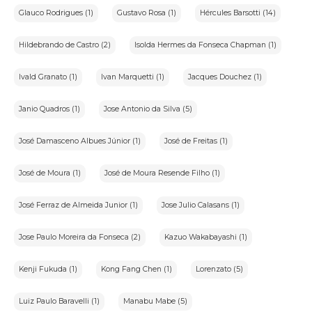
VI-Controlador:pessoa natural ou jurídica que decide sobre o
tratamento de dados pessoais;
Glauco Rodrigues (1)
Gustavo Rosa (1)
Hércules Barsotti (14)
VII-Operador:pessoa natural ou jurídica que realiza o
tratamento de dados pessoais em nome do controlador;
Hildebrando de Castro (2)
Isolda Hermes da Fonseca Chapman (1)
VIII-Encarregado:pessoa indicada pelo controlador para atuar
como canal de comunicação entre o controlador,os titulares
dos dados e a Autoridade Nacional de Proteção de
Ivald Granato (1)
Ivan Marquetti (1)
Jacques Douchez (1)
Dados(ANPD);
IX-Arrematante:usuário que realiza o lance vencedor em um
leilão;
Janio Quadros (1)
Jose Antonio da Silva (5)
X-Lote:conjunto de bens ou item específico ofertado em
leilão;
José Damasceno Albues Júnior (1)
José de Freitas (1)
XI-Pregão:sessão pública em que são aceitos lances para a
compra de bens em leilão.
José de Moura (1)
José de Moura Resende Filho (1)
3.Arcabouço Legal:
José Ferraz de Almeida Junior (1)
Jose Julio Calasans (1)
•Lei nº12.965,de 23 de abril de 2014-Marco Civil da
Internet:Estabelece princípios,garantias,direitos e deveres
para o uso da Internet no Brasil.
Jose Paulo Moreira da Fonseca (2)
Kazuo Wakabayashi (1)
•Lei nº13.709,de 14 de agosto de 2018-Lei Geral de Proteção de
Dados Pessoais(LGPD):Dispõe sobre a proteção de dados
Kenji Fukuda (1)
Kong Fang Chen (1)
Lorenzato (5)
pessoais.
Luiz Paulo Baravelli (1)
Manabu Mabe (5)
4.Descrição do Serviço