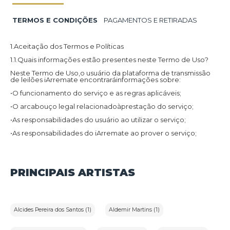
TERMOS E CONDIÇÕES
PAGAMENTOS E RETIRADAS
1.Aceitação dos Termos e Políticas
1.1.Quais informações estão presentes neste Termo de Uso?
Neste Termo de Uso,o usuário da plataforma de transmissão
de leilões iArremate encontraráinformações sobre:
•O funcionamento do serviço e as regras aplicáveis;
•O arcabouço legal relacionadoàprestação do serviço;
•As responsabilidades do usuário ao utilizar o serviço;
•As responsabilidades do iArremate ao prover o serviço;
•Informações para contato,caso exista alguma dúvida ou seja
necessário atualizar informações;
•O foro responsável por eventuais reclamações caso questões
PRINCIPAIS ARTISTAS
deste Termo de Uso tenham sido violadas.
Além disso,na Política de Privacidade,o usuário da plataforma
de transmissão de leilões iArremate encontraráinformações
sobre o tratamento de dados pessoais,a sua finalidade,como
são coletados,o compartilhamento de dados com terceiros e
Alcides Pereira dos Santos (1)
Aldemir Martins (1)
as medidas de segurança implementadas para proteger esses
dados.