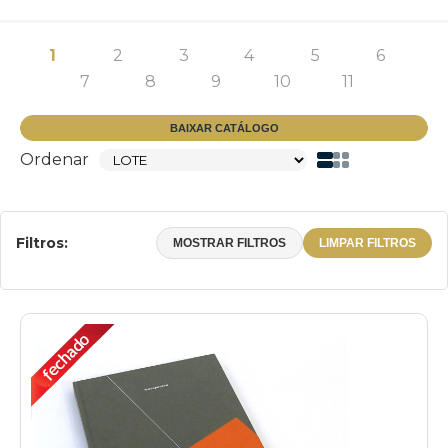
1
2
3
4
5
6
7
8
9
10
11
BAIXAR CATÁLOGO
Ordenar
Filtros:
MOSTRAR FILTROS
LIMPAR FILTROS