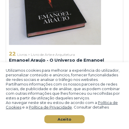
22
Livros
>
Livro de Arte e Arquitetura
Emanoel Araujo - O Universo de Emanoel
Araujo - Claudio Leal - Editora Capella - 2019 -
327 pgs - ilustrado p/b
Utilizamos cookies para melhorar a experiência do utilizador,
personalizar conteúdo e anúncios, fornecer funcionalidades
de redes sociais e analisar o tráfego nos websites.
Partilhamos informações com os nossos parceiros de redes
sociais, de publicidade e de análise, que as podem combinar
Emanoel Alves de Araujo
com outras informações que lhes forneceu ou recolhidas por
estes a partir da utilização daqueles serviços.
Ao navegar neste site eu estou de acordo com a
Política de
Cookies
e a
Política de Privacidade
. Consultar detalhes
Aceito