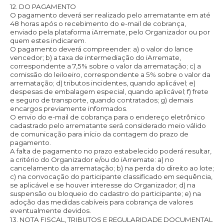
12. DO PAGAMENTO
O pagamento deverá ser realizado pelo arrematante em até
48 horas após o recebimento do e-mail de cobrança,
enviado pela plataforma iArremate, pelo Organizador ou por
quem estes indicarem.
O pagamento deverá compreender: a) o valor do lance
vencedor; b) a taxa de intermediação do iArremate,
correspondente a 7,5% sobre o valor da arrematação; c) a
comissão do leiloeiro, correspondente a 5% sobre o valor da
arrematação; d) tributos incidentes, quando aplicável; e)
despesas de embalagem especial, quando aplicável; f) frete
e seguro de transporte, quando contratados; g) demais
encargos previamente informados.
O envio do e-mail de cobrança para o endereço eletrônico
cadastrado pelo arrematante será considerado meio válido
de comunicação para início da contagem do prazo de
pagamento.
A falta de pagamento no prazo estabelecido poderá resultar,
a critério do Organizador e/ou do iArremate: a) no
cancelamento da arrematação; b) na perda do direito ao lote;
c) na convocação do participante classificado em sequência,
se aplicável e se houver interesse do Organizador; d) na
suspensão ou bloqueio do cadastro do participante; e) na
adoção das medidas cabíveis para cobrança de valores
eventualmente devidos.
13. NOTA FISCAL, TRIBUTOS E REGULARIDADE DOCUMENTAL