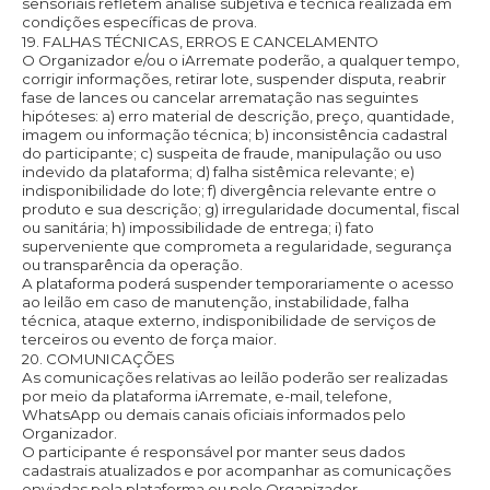
sensoriais refletem análise subjetiva e técnica realizada em
condições específicas de prova.
19. FALHAS TÉCNICAS, ERROS E CANCELAMENTO
O Organizador e/ou o iArremate poderão, a qualquer tempo,
corrigir informações, retirar lote, suspender disputa, reabrir
fase de lances ou cancelar arrematação nas seguintes
hipóteses: a) erro material de descrição, preço, quantidade,
imagem ou informação técnica; b) inconsistência cadastral
do participante; c) suspeita de fraude, manipulação ou uso
indevido da plataforma; d) falha sistêmica relevante; e)
indisponibilidade do lote; f) divergência relevante entre o
produto e sua descrição; g) irregularidade documental, fiscal
ou sanitária; h) impossibilidade de entrega; i) fato
superveniente que comprometa a regularidade, segurança
ou transparência da operação.
A plataforma poderá suspender temporariamente o acesso
ao leilão em caso de manutenção, instabilidade, falha
técnica, ataque externo, indisponibilidade de serviços de
terceiros ou evento de força maior.
20. COMUNICAÇÕES
As comunicações relativas ao leilão poderão ser realizadas
por meio da plataforma iArremate, e-mail, telefone,
WhatsApp ou demais canais oficiais informados pelo
Organizador.
O participante é responsável por manter seus dados
cadastrais atualizados e por acompanhar as comunicações
enviadas pela plataforma ou pelo Organizador.