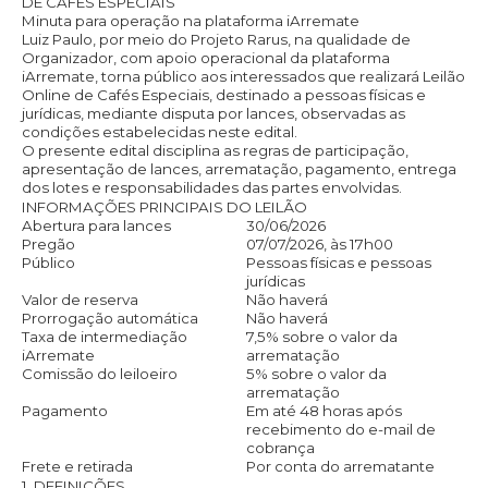
DE CAFÉS ESPECIAIS
Minuta para operação na plataforma iArremate
Luiz Paulo, por meio do Projeto Rarus, na qualidade de
Organizador, com apoio operacional da plataforma
iArremate, torna público aos interessados que realizará Leilão
Online de Cafés Especiais, destinado a pessoas físicas e
jurídicas, mediante disputa por lances, observadas as
condições estabelecidas neste edital.
O presente edital disciplina as regras de participação,
apresentação de lances, arrematação, pagamento, entrega
dos lotes e responsabilidades das partes envolvidas.
INFORMAÇÕES PRINCIPAIS DO LEILÃO
Abertura para lances
30/06/2026
Pregão
07/07/2026, às 17h00
Público
Pessoas físicas e pessoas
jurídicas
Valor de reserva
Não haverá
Prorrogação automática
Não haverá
Taxa de intermediação
7,5% sobre o valor da
iArremate
arrematação
Comissão do leiloeiro
5% sobre o valor da
arrematação
Pagamento
Em até 48 horas após
recebimento do e-mail de
cobrança
Frete e retirada
Por conta do arrematante
1. DEFINIÇÕES