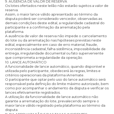
9. AUSÊNCIA DE VALOR DE RESERVA
Os lotes ofertados neste leilão não estarão sujeitos a valor de
reserva.
Assim, o maior lance válido apresentado ao término da
disputa poderá ser considerado vencedor, observadas as
demais condições deste edital, a regularidade cadastral do
participante e a confirmação da arrematação pela
plataforma.
A ausência de valor de reserva não impede o cancelamento
do lote ou da arrematação nas hipóteses previstas neste
edital, especialmente em caso de erro material, fraude,
inconsistência cadastral, falha sistêmica, impossibilidade de
entrega, irregularidade documental ou fato superveniente
que comprometa a regularidade da operação.
10. LANCE AUTOMÁTICO
A funcionalidade de lance automático, quando disponível e
utilizada pelo participante, obedecerá às regras, limites e
critérios operacionais da plataforma iArremate.
O participante que optar pelo uso do lance automático será
responsável pela definição do limite máximo autorizado, bem
como por acompanhar o andamento da disputa e verificar os
lances efetivamente registrados.
A utilização da funcionalidade de lance automático não
garante a arrematação do lote, prevalecendo sempre o
maior lance válido registrado pela plataforma ao término da
disputa.