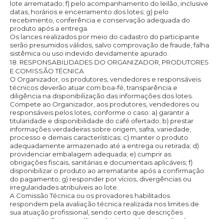
lote arrematado; f) pelo acompanhamento do leilão, inclusive
datas, horários e encerramento dos lotes; g) pelo
recebimento, conferência e conservação adequada do
produto após a entrega.
Os lances realizados por meio do cadastro do participante
serão presumidos válidos, salvo comprovação de fraude, falha
sistêmica ou uso indevido devidamente apurado.
18. RESPONSABILIDADES DO ORGANIZADOR, PRODUTORES
E COMISSÃO TÉCNICA
O Organizador, os produtores, vendedores e responsáveis
técnicos deverão atuar com boa-fé, transparência e
diligência na disponibilização das informações dos lotes.
Compete ao Organizador, aos produtores, vendedores ou
responsáveis pelos lotes, conforme o caso: a) garantir a
titularidade e disponibilidade do café ofertado; b) prestar
informações verdadeiras sobre origem, safra, variedade,
processo e demais características; c) manter o produto
adequadamente armazenado até a entrega ou retirada; d)
providenciar embalagem adequada; e) cumprir as
obrigações fiscais, sanitárias e documentais aplicáveis; f)
disponibilizar o produto ao arrematante após a confirmação
do pagamento; g) responder por vícios, divergências ou
irregularidades atribuíveis ao lote.
A Comissão Técnica ou os provadores habilitados
respondem pela avaliação técnica realizada nos limites de
sua atuação profissional, sendo certo que descrições