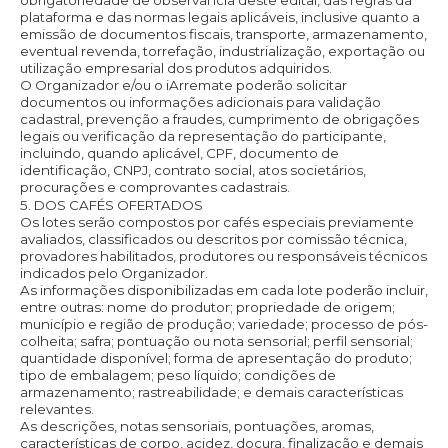
obrigatoriedade de observância deste edital, das regras da
plataforma e das normas legais aplicáveis, inclusive quanto a
emissão de documentos fiscais, transporte, armazenamento,
eventual revenda, torrefação, industrialização, exportação ou
utilização empresarial dos produtos adquiridos.
O Organizador e/ou o iArremate poderão solicitar
documentos ou informações adicionais para validação
cadastral, prevenção a fraudes, cumprimento de obrigações
legais ou verificação da representação do participante,
incluindo, quando aplicável, CPF, documento de
identificação, CNPJ, contrato social, atos societários,
procurações e comprovantes cadastrais.
5. DOS CAFÉS OFERTADOS
Os lotes serão compostos por cafés especiais previamente
avaliados, classificados ou descritos por comissão técnica,
provadores habilitados, produtores ou responsáveis técnicos
indicados pelo Organizador.
As informações disponibilizadas em cada lote poderão incluir,
entre outras: nome do produtor; propriedade de origem;
município e região de produção; variedade; processo de pós-
colheita; safra; pontuação ou nota sensorial; perfil sensorial;
quantidade disponível; forma de apresentação do produto;
tipo de embalagem; peso líquido; condições de
armazenamento; rastreabilidade; e demais características
relevantes.
As descrições, notas sensoriais, pontuações, aromas,
características de corpo, acidez, doçura, finalização e demais