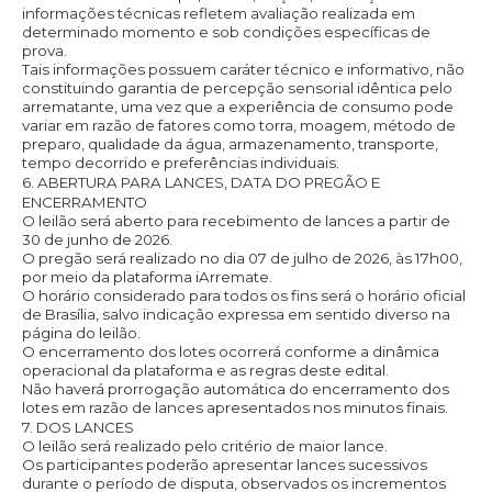
informações técnicas refletem avaliação realizada em
determinado momento e sob condições específicas de
prova.
Tais informações possuem caráter técnico e informativo, não
constituindo garantia de percepção sensorial idêntica pelo
arrematante, uma vez que a experiência de consumo pode
variar em razão de fatores como torra, moagem, método de
preparo, qualidade da água, armazenamento, transporte,
tempo decorrido e preferências individuais.
6. ABERTURA PARA LANCES, DATA DO PREGÃO E
ENCERRAMENTO
O leilão será aberto para recebimento de lances a partir de
30 de junho de 2026.
O pregão será realizado no dia 07 de julho de 2026, às 17h00,
por meio da plataforma iArremate.
O horário considerado para todos os fins será o horário oficial
de Brasília, salvo indicação expressa em sentido diverso na
página do leilão.
O encerramento dos lotes ocorrerá conforme a dinâmica
operacional da plataforma e as regras deste edital.
Não haverá prorrogação automática do encerramento dos
lotes em razão de lances apresentados nos minutos finais.
7. DOS LANCES
O leilão será realizado pelo critério de maior lance.
Os participantes poderão apresentar lances sucessivos
durante o período de disputa, observados os incrementos