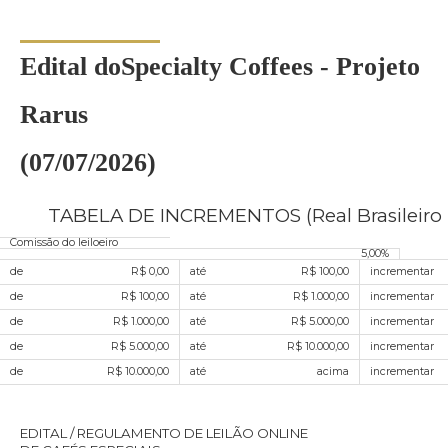
Edital doSpecialty Coffees - Projeto
Rarus
(07/07/2026)
TABELA DE INCREMENTOS (Real Brasileiro 
Comissão do leiloeiro
5,00%
de
R$ 0,00
até
R$ 100,00
incrementar
de
R$ 100,00
até
R$ 1.000,00
incrementar
de
R$ 1.000,00
até
R$ 5.000,00
incrementar
de
R$ 5.000,00
até
R$ 10.000,00
incrementar
de
R$ 10.000,00
até
acima
incrementar
EDITAL / REGULAMENTO DE LEILÃO ONLINE