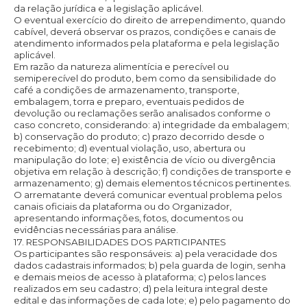
da relação jurídica e a legislação aplicável.
O eventual exercício do direito de arrependimento, quando
cabível, deverá observar os prazos, condições e canais de
atendimento informados pela plataforma e pela legislação
aplicável.
Em razão da natureza alimentícia e perecível ou
semiperecível do produto, bem como da sensibilidade do
café a condições de armazenamento, transporte,
embalagem, torra e preparo, eventuais pedidos de
devolução ou reclamações serão analisados conforme o
caso concreto, considerando: a) integridade da embalagem;
b) conservação do produto; c) prazo decorrido desde o
recebimento; d) eventual violação, uso, abertura ou
manipulação do lote; e) existência de vício ou divergência
objetiva em relação à descrição; f) condições de transporte e
armazenamento; g) demais elementos técnicos pertinentes.
O arrematante deverá comunicar eventual problema pelos
canais oficiais da plataforma ou do Organizador,
apresentando informações, fotos, documentos ou
evidências necessárias para análise.
17. RESPONSABILIDADES DOS PARTICIPANTES
Os participantes são responsáveis: a) pela veracidade dos
dados cadastrais informados; b) pela guarda de login, senha
e demais meios de acesso à plataforma; c) pelos lances
realizados em seu cadastro; d) pela leitura integral deste
edital e das informações de cada lote; e) pelo pagamento do