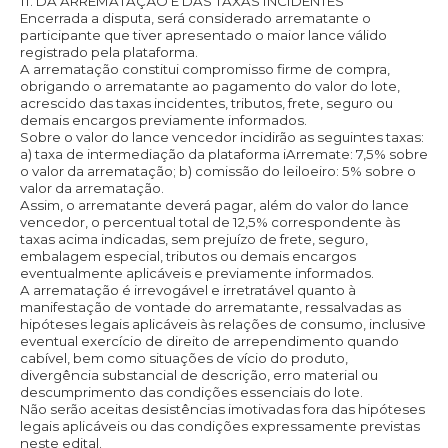
11. DA ARREMATAÇÃO E DAS TAXAS INCIDENTES
Encerrada a disputa, será considerado arrematante o
participante que tiver apresentado o maior lance válido
registrado pela plataforma.
A arrematação constitui compromisso firme de compra,
obrigando o arrematante ao pagamento do valor do lote,
acrescido das taxas incidentes, tributos, frete, seguro ou
demais encargos previamente informados.
Sobre o valor do lance vencedor incidirão as seguintes taxas:
a) taxa de intermediação da plataforma iArremate: 7,5% sobre
o valor da arrematação; b) comissão do leiloeiro: 5% sobre o
valor da arrematação.
Assim, o arrematante deverá pagar, além do valor do lance
vencedor, o percentual total de 12,5% correspondente às
taxas acima indicadas, sem prejuízo de frete, seguro,
embalagem especial, tributos ou demais encargos
eventualmente aplicáveis e previamente informados.
A arrematação é irrevogável e irretratável quanto à
manifestação de vontade do arrematante, ressalvadas as
hipóteses legais aplicáveis às relações de consumo, inclusive
eventual exercício de direito de arrependimento quando
cabível, bem como situações de vício do produto,
divergência substancial de descrição, erro material ou
descumprimento das condições essenciais do lote.
Não serão aceitas desistências imotivadas fora das hipóteses
legais aplicáveis ou das condições expressamente previstas
neste edital.