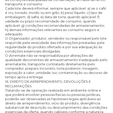
transporte e consumo.
Cada lote deverá informar, sempre que aplicável: a) se o café
é cru, torrado, moído ou em grão; b) peso líquido; c) tipo de
embalagem; d) safra; e) data de torra, quando aplicável; f)
validade ou prazo recomendado de consumo, quando
aplicável; g) condições recomendadas de armazenamento;
h) demais informações relevantes ao consumo seguro e
adequado.
O Organizador, produtor, vendedor ou responsável pelo lote
responde pela veracidade das informações prestadas, pela
regularidade do produto ofertado e por sua adequação às
condições essenciais divulgadas.
O iArremate não se responsabiliza por alterações de
qualidade decorrentes de armazenamento inadequado pelo
arrematante, transporte contratado diretamente pelo
comprador, preparo incorreto, torra posterior, moagem,
exposição a calor, umidade, luz, contaminação ou decurso de
tempo após a entrega.
16. DIREITO DE ARREPENDIMENTO, DEVOLUÇÕES E
RECLAMAÇÕES
Tratando-se de operação realizada em ambiente online e
que poderá envolver pessoas físicas ou pessoas jurídicas,
poderão ser observadas as hipóteses legais aplicáveis ao
direito de arrependimento, vício do produto, divergência
substancial de descrição ou descumprimento das condições
essenciais da oferta, quando cabíveis conforme a natureza