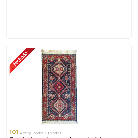
101
Antiguidades
>
Tapetes