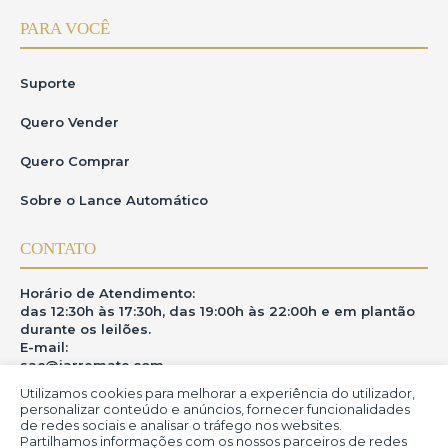
PARA VOCÊ
Suporte
Quero Vender
Quero Comprar
Sobre o Lance Automático
CONTATO
Horário de Atendimento:
das 12:30h às 17:30h, das 19:00h às 22:00h e em plantão
durante os leilões.
E-mail:
sac@iarremate.com
Utilizamos cookies para melhorar a experiência do utilizador,
ONDE ESTAMOS
personalizar conteúdo e anúncios, fornecer funcionalidades
de redes sociais e analisar o tráfego nos websites.
Partilhamos informações com os nossos parceiros de redes
R. Heitor Modesto, 28 - Estação São Lourenço - MG