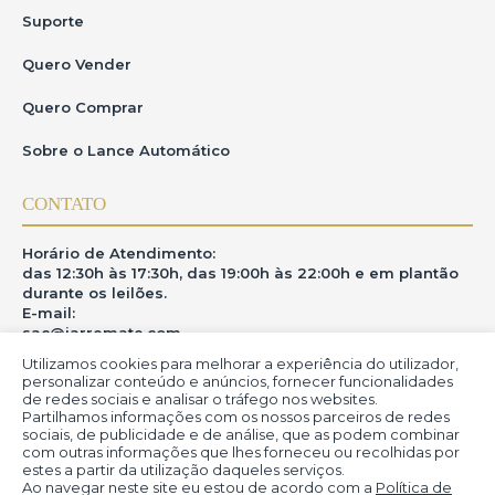
O usuário se compromete a:
Suporte
•Fornecer somente seus próprios dados pessoais,mantendo-
os atualizados.
Quero Vender
•Manter a confidencialidade de seu login e
senha,responsabilizando-se por seu uso.
Quero Comprar
•Arcar com as obrigações assumidas ao realizar
lances,inclusive o pagamento dos lotes arrematados.Em caso
Sobre o Lance Automático
de desistência,o usuário estásujeito ao pagamento de uma
taxa de administração,comissão do leiloeiro e multa de
20%devidaàgaleria e 10%devida ao iArremate.
CONTATO
•Rejeição de procuração:O iArremate não reconhece a
validade de procurações privadas ou informais para o acesso e
uso da plataforma.O acessoérestrito ao próprio
Horário de Atendimento:
usuário,queéexclusivamente responsável por suas ações e
das 12:30h às 17:30h, das 19:00h às 22:00h e em plantão
lances realizados no sistema.Somente seráaceita procuração
por instrumento públicos,formalizada em Cartório,com
durante os leilões.
poderes específicos para representação no leilão,e esta
E-mail:
deveráser apresentada com antecedência mínima de 48
horas antes do pregão ou do lance,para que possa ser
sac@iarremate.com
validada e registrada pela equipe do iArremate.Caso a
procuração não seja apresentada dentro do prazo
Utilizamos cookies para melhorar a experiência do utilizador,
ONDE ESTAMOS
estipulado,o acesso ao sistema seránegado ao procurador.
personalizar conteúdo e anúncios, fornecer funcionalidades
de redes sociais e analisar o tráfego nos websites.
A inadimplência resultaráem sanções previstas no edital do
Partilhamos informações com os nossos parceiros de redes
leilão e a exclusão definitiva do sistema do iArremate.
R. Heitor Modesto, 28 - Estação São Lourenço - MG
sociais, de publicidade e de análise, que as podem combinar
CEP: 37470-000
com outras informações que lhes forneceu ou recolhidas por
estes a partir da utilização daqueles serviços.
7.Responsabilidade do iArremate
Ao navegar neste site eu estou de acordo com a
Política de