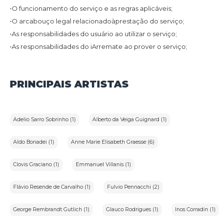
•O funcionamento do serviço e as regras aplicáveis;
•O arcabouço legal relacionadoàprestação do serviço;
•As responsabilidades do usuário ao utilizar o serviço;
•As responsabilidades do iArremate ao prover o serviço;
•Informações para contato,caso exista alguma dúvida ou seja
necessário atualizar informações;
•O foro responsável por eventuais reclamações caso questões
PRINCIPAIS ARTISTAS
deste Termo de Uso tenham sido violadas.
Além disso,na Política de Privacidade,o usuário da plataforma
de transmissão de leilões iArremate encontraráinformações
sobre o tratamento de dados pessoais,a sua finalidade,como
são coletados,o compartilhamento de dados com terceiros e
Adelio Sarro Sobrinho (1)
Alberto da Veiga Guignard (1)
as medidas de segurança implementadas para proteger esses
dados.
1.2.Aceitação do Termo de Uso e Política de Privacidade:
Aldo Bonadei (1)
Anne Marie Elisabeth Graesse (6)
Ao utilizar os serviços do iArremate,o usuário confirma que leu
e compreendeu os Termos de Uso e a Política de Privacidade
Clovis Graciano (1)
Emmanuel Villanis (1)
aplicáveis ao serviço prestado pela plataforma e concorda em
ficar vinculado a eles.
Flávio Resende de Carvalho (1)
Fulvio Pennacchi (2)
2.Definições:
George Rembrandt Gutlich (1)
Glauco Rodrigues (1)
Inos Corradin (1)
Para melhor compreensão deste documento,neste Termo de
Uso e Política de Privacidade,consideram-se: