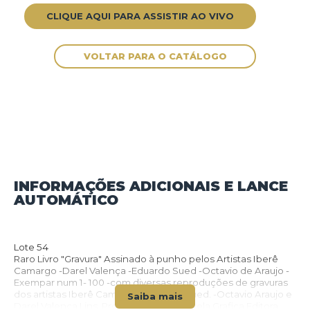
CLIQUE AQUI PARA ASSISTIR AO VIVO
INFORMAÇÕES ADICIONAIS E LANCE
AUTOMÁTICO
VOLTAR PARA O CATÁLOGO
Lote 54
Raro Livro "Gravura" Assinado à punho pelos Artistas Iberê
Camargo -Darel Valença -Eduardo Sued -Octavio de Araujo -
Exempar num 1- 100 -com diversas reproduções de gravuras
dos artistas Iberê Camargo -Eduardo Sued. -Octavio Araujo e
Saiba mais
Darel Valença Lins. Produzido em 1973 pela Grafica Editora