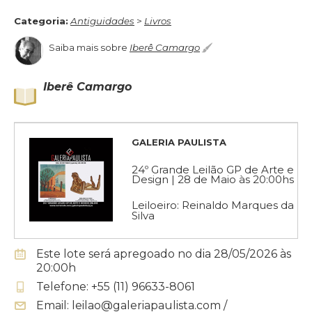
Primor S.A - RJ em encadernação manual, possui todas as
páginas em excelente estado de conservação. Trata-se do
Categoria:
Antiguidades
>
Livros
Primeiro Exemplar produzido e Assinado pelos artistas. São
diversas gravuras reproduzidas em cores e também em P&B,
Saiba mais sobre
Iberê Camargo
não assinadas, o livro mede 27x27 cm e as páginas internas
26x26 cm.
Iberê Camargo
GALERIA PAULISTA
24º Grande Leilão GP de Arte e
Design | 28 de Maio às 20:00hs
Leiloeiro: Reinaldo Marques da
Silva
Este lote será apregoado no dia 28/05/2026 às
20:00h
Telefone: +55 (11) 96633-8061
Email: leilao@galeriapaulista.com /