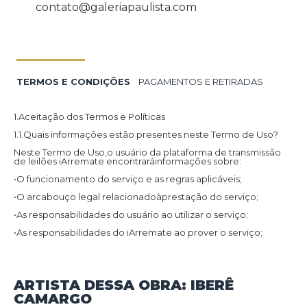
contato@galeriapaulista.com
TERMOS E CONDIÇÕES
PAGAMENTOS E RETIRADAS
1.Aceitação dos Termos e Políticas
1.1.Quais informações estão presentes neste Termo de Uso?
Neste Termo de Uso,o usuário da plataforma de transmissão
de leilões iArremate encontraráinformações sobre:
•O funcionamento do serviço e as regras aplicáveis;
•O arcabouço legal relacionadoàprestação do serviço;
•As responsabilidades do usuário ao utilizar o serviço;
•As responsabilidades do iArremate ao prover o serviço;
•Informações para contato,caso exista alguma dúvida ou seja
necessário atualizar informações;
•O foro responsável por eventuais reclamações caso questões
ARTISTA DESSA OBRA: IBERÊ
deste Termo de Uso tenham sido violadas.
CAMARGO
Além disso,na Política de Privacidade,o usuário da plataforma