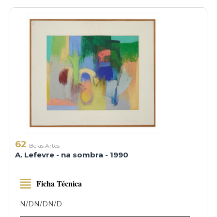
62
Belas Artes
A. Lefevre - na sombra - 1990
Ficha Técnica
N/D
N/D
N/D