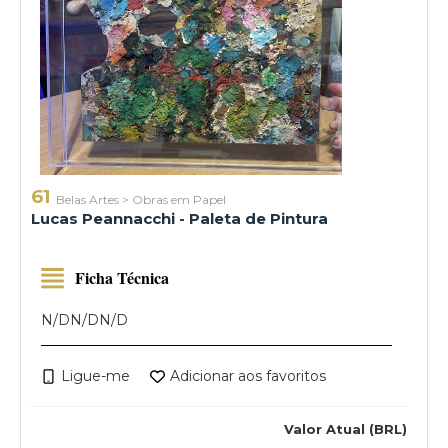
61
Belas Artes
>
Obras em Papel
Lucas Peannacchi - Paleta de Pintura
Ficha Técnica
N/D
N/D
N/D
Ligue-me
Adicionar aos favoritos
Valor Atual (BRL)