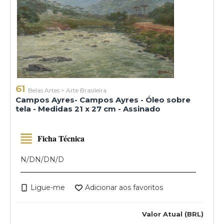
61
Belas Artes
>
Arte Brasileira
Campos Ayres- Campos Ayres - Óleo sobre
tela - Medidas 21 x 27 cm - Assinado
Ficha Técnica
N/D
N/D
N/D
Ligue-me
Adicionar aos favoritos
Valor Atual (BRL)