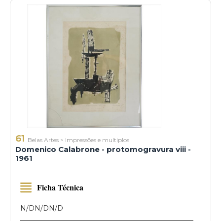
61
Belas Artes
>
Impressões e multiplos
Domenico Calabrone - protomogravura viii -
1961
Ficha Técnica
N/D
N/D
N/D