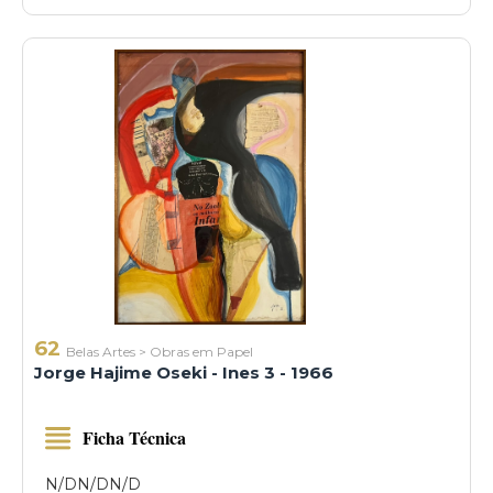
62
Belas Artes
>
Obras em Papel
Jorge Hajime Oseki - Ines 3 - 1966
Ficha Técnica
N/D
N/D
N/D