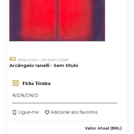
62
Belas Artes
>
Obras em Papel
Arcângelo Ianelli - Sem título
Ficha Técnica
N/D
N/D
N/D
Ligue-me
Adicionar aos favoritos
Valor Atual (BRL)