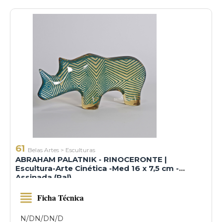
61
Belas Artes
>
Esculturas
ABRAHAM PALATNIK - RINOCERONTE |
Escultura-Arte Cinética -Med 16 x 7,5 cm -
Assinada (Pal)
Ficha Técnica
N/D
N/D
N/D