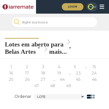
LOGIN
Lotes em aberto para
Belas Artes
mais...
1
2
3
4
5
...
15
16
17
18
19
...
23
24
25
26
27
...
44
45
46
47
48
49
Ordenar