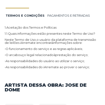
TERMOS E CONDIÇÕES
PAGAMENTOS E RETIRADAS
1.Aceitação dos Termos e Políticas
1.1.Quais informações estão presentes neste Termo de Uso?
Neste Termo de Uso,o usuário da plataforma de transmissão
de leilões iArremate encontraráinformações sobre:
•O funcionamento do serviço e as regras aplicáveis;
•O arcabouço legal relacionadoàprestação do serviço;
•As responsabilidades do usuário ao utilizar o serviço;
•As responsabilidades do iArremate ao prover o serviço;
•Informações para contato,caso exista alguma dúvida ou seja
necessário atualizar informações;
•O foro responsável por eventuais reclamações caso questões
ARTISTA DESSA OBRA: JOSE DE
deste Termo de Uso tenham sido violadas.
DOME
Além disso,na Política de Privacidade,o usuário da plataforma
de transmissão de leilões iArremate encontraráinformações
sobre o tratamento de dados pessoais,a sua finalidade,como
são coletados,o compartilhamento de dados com terceiros e
as medidas de segurança implementadas para proteger esses