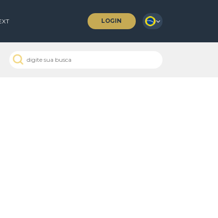
LOGIN
 COFFEES
NEXT
 Passados