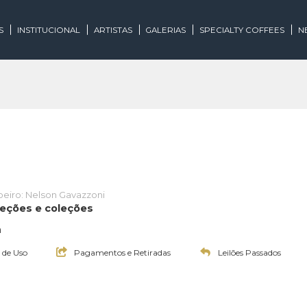
EGORIAS
INSTITUCIONAL
ARTISTAS
GALERIAS
SPECIALTY
Leiloeiro: Nelson Gavazzoni
i - Seleções e coleções
20:00h
Termos de Uso
Pagamentos e Retiradas
Leilões