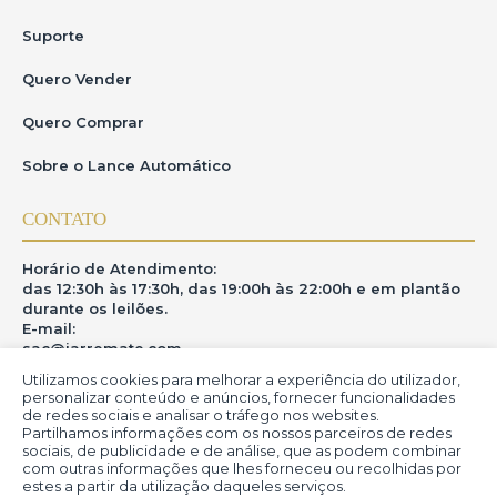
Suporte
Quero Vender
Quero Comprar
Sobre o Lance Automático
CONTATO
Horário de Atendimento:
das 12:30h às 17:30h, das 19:00h às 22:00h e em plantão
durante os leilões.
E-mail:
sac@iarremate.com
Utilizamos cookies para melhorar a experiência do utilizador,
ONDE ESTAMOS
personalizar conteúdo e anúncios, fornecer funcionalidades
de redes sociais e analisar o tráfego nos websites.
Partilhamos informações com os nossos parceiros de redes
R. Heitor Modesto, 28 - Estação São Lourenço - MG
sociais, de publicidade e de análise, que as podem combinar
CEP: 37470-000
com outras informações que lhes forneceu ou recolhidas por
estes a partir da utilização daqueles serviços.