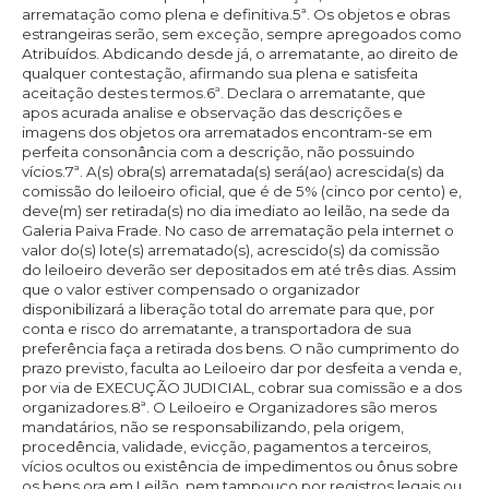
arrematação como plena e definitiva.5ª. Os objetos e obras
estrangeiras serão, sem exceção, sempre apregoados como
Atribuídos. Abdicando desde já, o arrematante, ao direito de
qualquer contestação, afirmando sua plena e satisfeita
aceitação destes termos.6ª. Declara o arrematante, que
apos acurada analise e observação das descrições e
imagens dos objetos ora arrematados encontram-se em
perfeita consonância com a descrição, não possuindo
vícios.7ª. A(s) obra(s) arrematada(s) será(ao) acrescida(s) da
comissão do leiloeiro oficial, que é de 5% (cinco por cento) e,
deve(m) ser retirada(s) no dia imediato ao leilão, na sede da
Galeria Paiva Frade. No caso de arrematação pela internet o
valor do(s) lote(s) arrematado(s), acrescido(s) da comissão
do leiloeiro deverão ser depositados em até três dias. Assim
que o valor estiver compensado o organizador
disponibilizará a liberação total do arremate para que, por
conta e risco do arrematante, a transportadora de sua
preferência faça a retirada dos bens. O não cumprimento do
prazo previsto, faculta ao Leiloeiro dar por desfeita a venda e,
por via de EXECUÇÃO JUDICIAL, cobrar sua comissão e a dos
organizadores.8ª. O Leiloeiro e Organizadores são meros
mandatários, não se responsabilizando, pela origem,
procedência, validade, evicção, pagamentos a terceiros,
vícios ocultos ou existência de impedimentos ou ônus sobre
os bens ora em Leilão, nem tampouco por registros legais ou