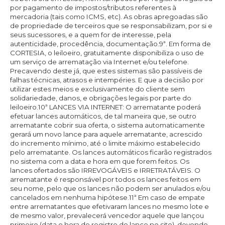
por pagamento de impostos/tributos referentes à
mercadoria (tais como ICMS, etc). As obras apregoadas são
de propriedade de terceiros que se responsabilizam, por si e
seus sucessores, e a quem for de interesse, pela
autenticidade, procedência, documentação.9ª. Em forma de
CORTESIA, o leiloeiro, gratuitamente disponibiliza o uso de
um serviço de arrematação via Internet e/ou telefone.
Precavendo deste já, que estes sistemas são passíveis de
falhas técnicas, atrasos e intempéries. E que a decisão por
utilizar estes meios e exclusivamente do cliente sem
solidariedade, danos, e obrigações legais por parte do
leiloeiro.10ª LANCES VIA INTERNET: O arrematante poderá
efetuar lances automáticos, de tal maneira que, se outro
arrematante cobrir sua oferta, o sistema automaticamente
gerará um novo lance para aquele arrematante, acrescido
do incremento mínimo, até o limite máximo estabelecido
pelo arrematante. Os lances automáticos ficarão registrados
no sistema com a data e hora em que forem feitos. Os
lances ofertados são IRREVOGÁVEIS e IRRETRATÁVEIS. O
arrematante é responsável por todos os lances feitos em
seu nome, pelo que os lances não podem ser anulados e/ou
cancelados em nenhuma hipótese.11ª Em caso de empate
entre arrematantes que efetivaram lances no mesmo lote e
de mesmo valor, prevalecerá vencedor aquele que lançou
primeiro (data e hora do registro do lance no site), devendo