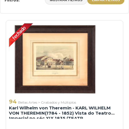
Filtros:
MOSTRAR FILTROS
LIMPAR FILTROS
NOCHE 1
94
Bellas Artes
>
Grabados y Múltiplos
Karl Wilhelm von Theremin - KARL WILHELM
VON THEREMIN(1784 - 1852) Vista do Teatro
Imperial no séc XIX 1835 (TEATR