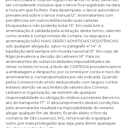
ser considerado inclusive que o lance fica registrado na data
e hora em que foi feito. Para desempate, o lance automático
prevalecerá sobre o lance manual.12ª. Arrematantes com
pendências em outros leilões terão suas cartelas
bloqueadas e não poderão licitar.13ª. Em cada lote a
arrematação é validada pela aceitação deste termo, valendo
como aceite e compromisso de compra, ou seja apos a
arrematação NÃO MAIS SERÃO ADMITIDAS DESISTÊNCIAS
sob qualquer alegação, salvo no parágrafo 4ª.14ª. A
liquidação será sempre em moeda nacional.15ª. Em caso de
litígio prevalece a decisão do Leiloeiro.16ª. Para os
arrematantes de outras localidades impossibilitados de
retirar os lotes no local, a titulo de CORTESIA providenciamos
a embalagem e despacho, por ocorrerá por conta e risco do
arrematante e, na transportadora por ele indicada. Quando
pelos Correios todo envio será postado com seguro contra
extravio atendo-se aos limites de valores dos Correios.
Leiloeiro e organização, se eximem de qualquer
responsabilidade ou obrigação relativa a possíveis danos no
ato do transporte.17ª. O descumprimento destas condições
pelo arrematante resultará na impossibilidade do mesmo
alegar qualquer fim de direito, ficando eleito o foro da
comarca de São Lourenço, MG, renunciando a qualquer
outro, por mais privilegiado que seja, para dirimir quaisquer