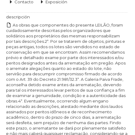
Contacto
Exposición
descripción
As obras que componentes do presente LEILÃO, foram
cuidadosamente descritas pelos organizadores que
solidários aos proprietários das mesmas responsabilizam
por tais descrições.2ª. Por se tratarem de objetos, pinturas e
peças antigas, todos os lotes são vendidos no estado de
conservação em que se encontram. Assim recomendamos
prévio e detalhado exame por parte dos interessados e/ou
peritos designados antes da arrematação em pregão. Apos
o arremate alegações quanto ao estado do lote, não
servirão para descumprir compromisso firmado de acordo
com o Art. 39 do Decreto 21.981/32.3ª. A Galeria Paiva Frade,
aconselha detido exame antes da arrematação, devendo
para tal os interessados levar peritos de sua confiança a fim
de examinar a genuinidade, condição e a autenticidade das
obras.4ª. Eventualmente, ocorrendo algum engano
relacionado as descrições, atestado mediante dois laudos
assinados por peritos idôneos e de reconhecimento
acadêmico, dentro do prazo de cinco dias, a arrematação
será desfeita, sem prejuízo de nenhuma das partes. Findo
este prazo, o arrematante se dará por plenamente satisfeito
e não mais caberá quaisquer reclamação, considerando-se a