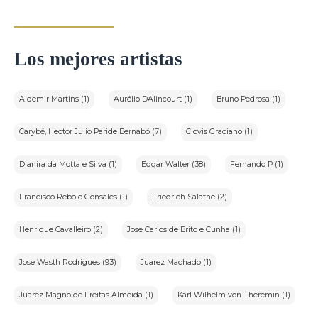
Los mejores artistas
Aldemir Martins (1)
Aurélio DAlincourt (1)
Bruno Pedrosa (1)
Carybé, Hector Julio Paride Bernabó (7)
Clovis Graciano (1)
Djanira da Motta e Silva (1)
Edgar Walter (38)
Fernando P (1)
Francisco Rebolo Gonsales (1)
Friedrich Salathé (2)
Henrique Cavalleiro (2)
Jose Carlos de Brito e Cunha (1)
Jose Wasth Rodrigues (93)
Juarez Machado (1)
Juarez Magno de Freitas Almeida (1)
Karl Wilhelm von Theremin (1)