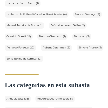
Laerpe de Souza Motta (1)
Lanfranco A. R. Vaselli Cortellini Rossi Rossini (4)
Manoel Santiago (2)
Manuel Teixeira da Rocha (1)
Orózio Herculano Belém (2)
Oswaldo Goeldi (19)
Pietrina Checcacci (1)
Rapoport (3)
Reinaldo Fonseca (20)
Rubens Gerchman (3)
Simone Ribeiro (3)
Sonia Ebling de Kermoal (2)
Las categorías en esta subasta
Antiguidades (33)
Antiguidades - Arte Sacra (1)