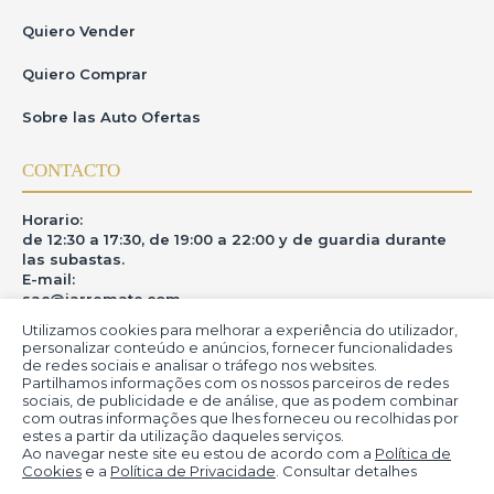
Quiero Vender
Quiero Comprar
Sobre las Auto Ofertas
CONTACTO
Horario:
de 12:30 a 17:30, de 19:00 a 22:00 y de guardia durante
las subastas.
E-mail:
sac@iarremate.com
Utilizamos cookies para melhorar a experiência do utilizador,
DONDE ESTAMOS
personalizar conteúdo e anúncios, fornecer funcionalidades
de redes sociais e analisar o tráfego nos websites.
Partilhamos informações com os nossos parceiros de redes
R. Heitor Modesto, 28 - Estação São Lourenço - MG
sociais, de publicidade e de análise, que as podem combinar
CEP: 37470-000
com outras informações que lhes forneceu ou recolhidas por
estes a partir da utilização daqueles serviços.
Ao navegar neste site eu estou de acordo com a
Política de
Cookies
e a
Política de Privacidade
. Consultar detalhes