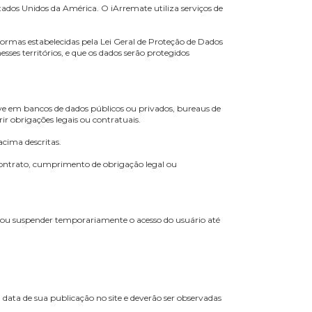
, protegendo sua privacidade e garantindo os direitos conferidos pela
 dos leilões. Estes são riscos inerentes à escolha do meio digital de
ntenção de litígio, o acesso do usuário à plataforma poderá ser
ar que novos danos ou complicações sejam causados à plataforma ou ao
lução do litígio.
sárias com autoridades, notificando os titulares de dados sempre
o Brasil e nos Estados Unidos da América. O iArremate utiliza serviços 
acordo com as normas estabelecidas pela Lei Geral de Proteção de Dad
os pessoais nesses territórios, e que os dados serão protegidos