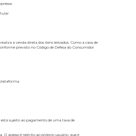
 (LGPD):
 de acessá-los.
 forma irregular.
rticular.
te solicitação expressa.
interesses do titular.
 dos indivíduos.
s leilões e não realiza a venda direta dos itens leiloados. Como a casa 
vel neste contexto, conforme previsto no Código de Defesa do Consumidor