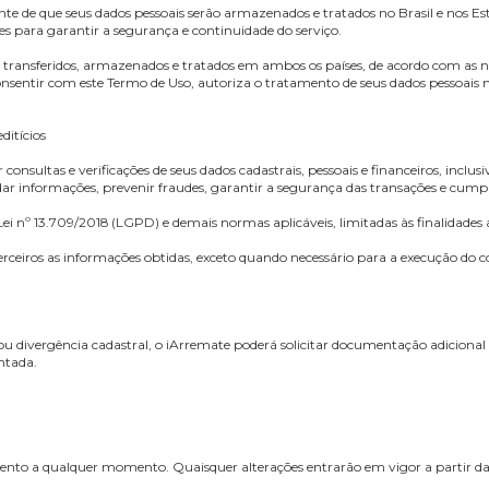
islações aplicáveis sobre o uso correto dos dados pessoais dos usuários
s, instabilidades ou quedas de conexão na internet durante a transmissão
rma.
usuário, ou na hipótese de apresentação de documento que demonstre a i
 da disputa. O bloqueio visa garantir a integridade do sistema e evit
 do bloqueio e fornecerá informações sobre os próximos passos para reso
e atividades ilegais, o iArremate poderá compartilhar informações neces
nto de Dados
a estar ciente de que seus dados pessoais serão armazenados e tratados n
 países para garantir a segurança e continuidade do serviço.
s sejam transferidos, armazenados e tratados em ambos os países, de 
ao consentir com este Termo de Uso, autoriza o tratamento de seus dad