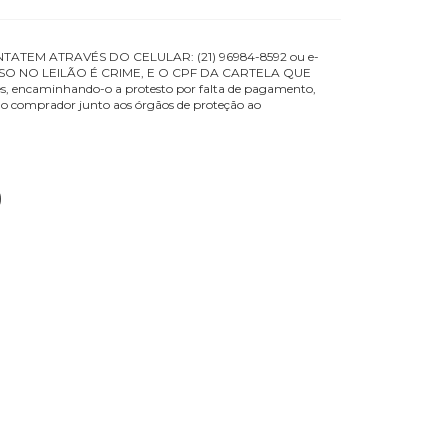
 ORIGINAIS.CONTATEM ATRAVÉS DO CELULAR: (21) 96984-8592 ou e
de lançar.LANCE FALSO NO LEILÃO É CRIME, E O CPF DA CARTELA QUE
e tais valores, encaminhando-o a protesto por falta de pagamento
s dados cadastrais do comprador junto aos órgãos de proteção ao
541-3192WhatsApp: 21 96984 8592
10/2025)