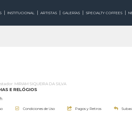
EGORÍAS
INSTITUCIONAL
ARTISTAS
GALERÍAS
SPECIALTY
Subastador: MIRIAM SIQUEIRA DA SILVA
NA JÓIAS E RELÓGIOS
 19:00h
Aviso
Condiciones de Uso
Pagos y Retiros