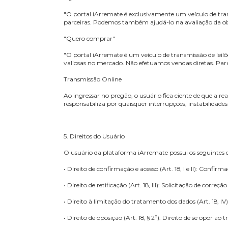
3. Arcabouço Legal:
• Lei nº 12.965, de 23 de abril de 2014 - Marco Civi
• Lei nº 13.709, de 14 de agosto de 2018 - Lei Ge
4. Descrição do Serviço
"Quero vender"
"O portal iArremate é exclusivamente um veículo 
parceiras. Podemos também ajudá-lo na avaliaçã
"Quero comprar"
"O portal iArremate é um veículo de transmissão 
valiosas no mercado. Não efetuamos vendas diretas
Transmissão Online
Ao ingressar no pregão, o usuário fica ciente de 
responsabiliza por quaisquer interrupções, instab