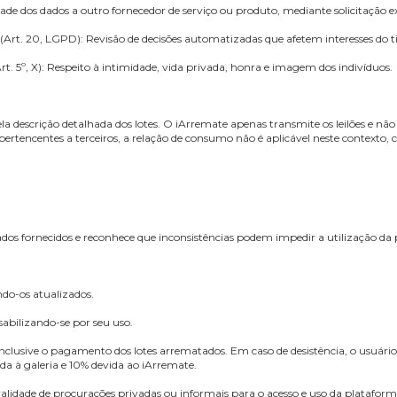
intes direitos conferidos pela Lei Geral de Proteção de Dados Pessoais
 Confirmação de que os dados pessoais são tratados e, se for o caso, direito
 de correção de dados incompletos, inexatos ou desatualizados.
. 18, IV): Eliminação de dados desnecessários, excessivos ou tratados de
se opor ao tratamento de dados por motivos relacionados à sua situação pa
 Portabilidade dos dados a outro fornecedor de serviço ou produto, median
tizadas (Art. 20, LGPD): Revisão de decisões automatizadas que afetem 
ederal, Art. 5º, X): Respeito à intimidade, vida privada, honra e imagem
sável pela descrição detalhada dos lotes. O iArremate apenas transmite o
ão de itens pertencentes a terceiros, a relação de consumo não é aplicá