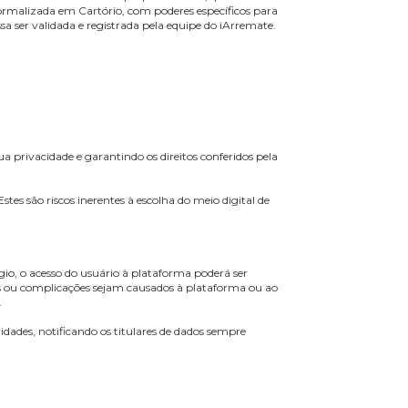
a utilização da plataforma.
tência, o usuário está sujeito ao pagamento de uma taxa de
o da plataforma. O acesso é restrito ao próprio usuário, que é
ento públicos, formalizada em Cartório, com poderes específicos para
, para que possa ser validada e registrada pela equipe do iArremate.