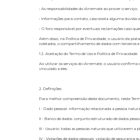
• O funcionamento do serviço e as regras aplicáve
• O arcabouço legal relacionado à prestação do se
• As responsabilidades do usuário ao utilizar o ser
• As responsabilidades do iArremate ao prover o s
• Informações para contato, caso exista alguma d
• O foro responsável por eventuais reclamações 
Além disso, na Política de Privacidade, o usuári
coletados, o compartilhamento de dados com ter
1.2. Aceitação do Termo de Uso e Política de Priva
Ao utilizar os serviços do iArremate, o usuário 
vinculado a eles.
2. Definições: