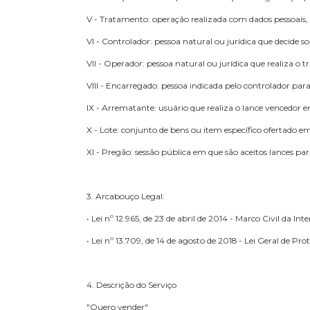
Para melhor compreensão deste documento, neste
I - Dado pessoal: informação relacionada a pessoa 
II - Banco de dados: conjunto estruturado de dado
III - Usuário: todas as pessoas naturais que util
IV - Violações de dados pessoais: violação de seg
V - Tratamento: operação realizada com dados p
VI - Controlador: pessoa natural ou jurídica que 
VII - Operador: pessoa natural ou jurídica que r
VIII - Encarregado: pessoa indicada pelo contro
IX - Arrematante: usuário que realiza o lance ve
X - Lote: conjunto de bens ou item específico ofer
XI - Pregão: sessão pública em que são aceitos l