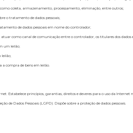
 Termo de Uso e Política de Privacidade, consideram-se:
natural identificada ou identificável;
s pessoais, estabelecido em um ou em vários locais, em suporte eletrôni
izarem a plataforma de transmissão de leilões iArremate, para comprar o
urança que provoque, acidental ou ilicitamente, a destruição, perda, alt
essoais, como coleta, armazenamento, processamento, eliminação, ent
decide sobre o tratamento de dados pessoais;
ealiza o tratamento de dados pessoais em nome do controlador;
lador para atuar como canal de comunicação entre o controlador, os tit
ncedor em um leilão;
tado em leilão;
ances para a compra de bens em leilão.