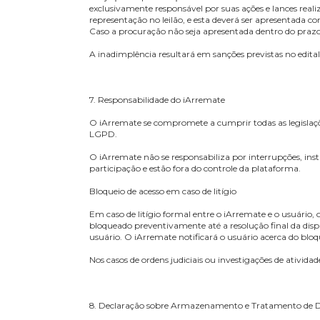
6. Responsabilidades do Usuário
O usuário é responsável pela precisão e veracida
O usuário se compromete a:
• Fornecer somente seus próprios dados pessoais
• Manter a confidencialidade de seu login e senha
• Arcar com as obrigações assumidas ao realizar
administração, comissão do leiloeiro e multa de 
• Rejeição de procuração: O iArremate não reconh
exclusivamente responsável por suas ações e lan
representação no leilão, e esta deverá ser apres
Caso a procuração não seja apresentada dentro d
A inadimplência resultará em sanções previstas no