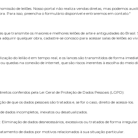
l da Internet: Estabelece princípios, garantias, direitos e deveres para o 
ral de Proteção de Dados Pessoais (LGPD): Dispõe sobre a proteção de dad
de transmissão de leilões. Nosso portal não realiza vendas diretas, ma
o da obra. Para isso, preencha o formulário disponível e entraremos 
de leilões que transmite os maiores e melhores leilões de arte e antigu
. Para adquirir qualquer obra, cadastre-se conosco para acessar salas d
que a realização do leilão é em tempo real, e os lances são transmitido
ilidades ou quedas na conexão de internet, que são riscos inerentes à es