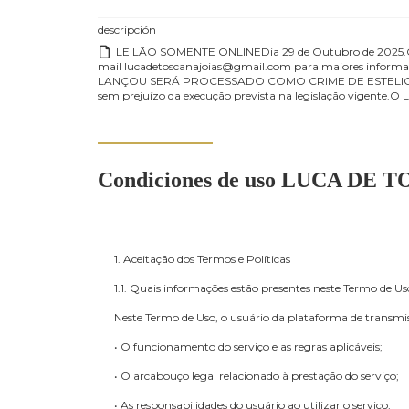
Contacto
Exposición
Imprimir catalogo
descripción
LEILÃO SOMENTE ONLINEDia 29 de Outubro d
mail lucadetoscanajoias@gmail.com para maiores
LANÇOU SERÁ PROCESSADO COMO CRIME DE ESTELIONA
sem prejuízo da execução prevista na legislação vige
crédito.TODOS OS LOTES TERÃO CERTIFICADO DE
Condiciones de uso LUCA
1. Aceitação dos Termos e Políticas
1.1. Quais informações estão presentes neste Ter
Neste Termo de Uso, o usuário da plataforma de 