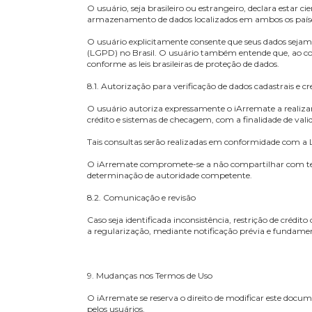
7. Responsabilidade do iArremate
O iArremate se compromete a cumprir todas as leg
LGPD.
O iArremate não se responsabiliza por interrupçõe
participação e estão fora do controle da platafo
Bloqueio de acesso em caso de litígio
Em caso de litígio formal entre o iArremate e o 
bloqueado preventivamente até a resolução final
usuário. O iArremate notificará o usuário acerca
Nos casos de ordens judiciais ou investigações d
8. Declaração sobre Armazenamento e Tratame
O usuário, seja brasileiro ou estrangeiro, declar
armazenamento de dados localizados em ambos os
O usuário explicitamente consente que seus dado
(LGPD) no Brasil. O usuário também entende que, 