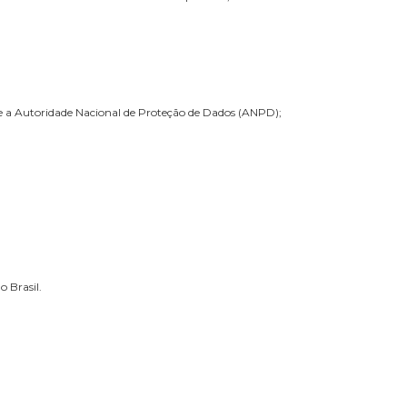
co ou físico;
u vender, e a quem se referem os dados pessoais tratados;
eração, divulgação ou acesso não autorizado a dados pessoais;
re outros;
ulares dos dados e a Autoridade Nacional de Proteção de Dados (ANPD);