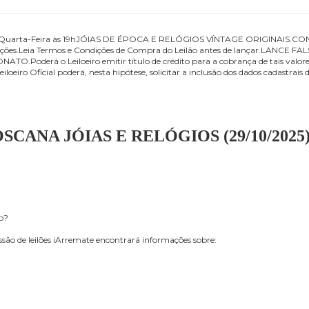
e 2025.Quarta-Feira às 19hJÓIAS DE ÉPOCA E RELÓGIOS VÍNTAGE
 informações.Leia Termos e Condições de Compra do Leilão antes 
TO.Poderá o Leiloeiro emitir título de crédito para a cobrança d
nte.O Leiloeiro Oficial poderá, nesta hipótese, solicitar a inclusão do
 AUTENTICIDADE.TELEFONE PARA CONTATO ATÉ ÀS 15H.TEL: (21) 2
 DE TOSCANA JÓIAS E RELÓGIOS (29/
mo de Uso?
transmissão de leilões iArremate encontrará informações sobre: