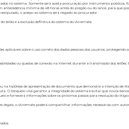
de dos dados fornecidos e reconhece que inconsistências podem impedir 
, mantendo-os atualizados.
, responsabilizando-se por seu uso.
 lances, inclusive o pagamento dos lotes arrematados. Em caso de desis
20% devida à galeria e 10% devida ao iArremate.
ece a validade de procurações privadas ou informais para o acesso e us
ces realizados no sistema. Somente será aceita procuração por instrum
entada com antecedência mínima de 48 horas antes do pregão ou do lance
o prazo estipulado, o acesso ao sistema será negado ao procurador.
 edital do leilão e a exclusão definitiva do sistema do iArremate.