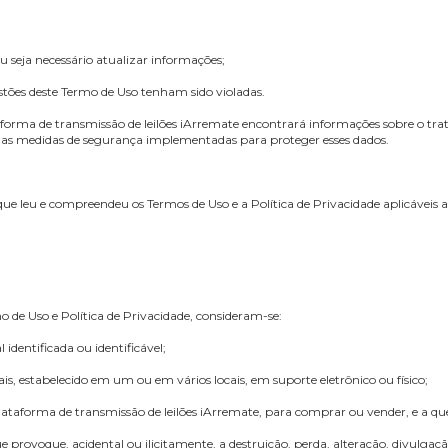
is;
rviço;
viço;
erviço;
úvida ou seja necessário atualizar informações;
caso questões deste Termo de Uso tenham sido violadas.
o da plataforma de transmissão de leilões iArremate encontrará informa
ceiros e as medidas de segurança implementadas para proteger esses 
cidade:
confirma que leu e compreendeu os Termos de Uso e a Política de Privaci