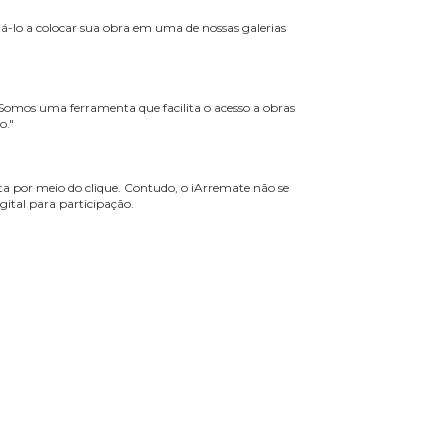
uso da Internet no Brasil.
os pessoais.
s podemos auxiliá-lo a colocar sua obra em uma de nossas galerias
em contato."
idades do Brasil. Somos uma ferramenta que facilita o acesso a obras
e leilões ao vivo."
s de forma imediata por meio do clique. Contudo, o iArremate não se
colha do meio digital para participação.