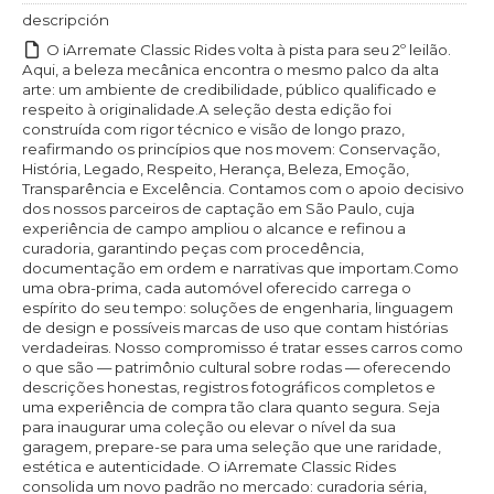
descripción
O iArremate Classic Rides volta à pista para seu 2º leilão.
Aqui, a beleza mecânica encontra o mesmo palco da alta
arte: um ambiente de credibilidade, público qualificado e
respeito à originalidade.A seleção desta edição foi
construída com rigor técnico e visão de longo prazo,
reafirmando os princípios que nos movem: Conservação,
História, Legado, Respeito, Herança, Beleza, Emoção,
Transparência e Excelência. Contamos com o apoio decisivo
dos nossos parceiros de captação em São Paulo, cuja
experiência de campo ampliou o alcance e refinou a
curadoria, garantindo peças com procedência,
documentação em ordem e narrativas que importam.Como
uma obra-prima, cada automóvel oferecido carrega o
espírito do seu tempo: soluções de engenharia, linguagem
de design e possíveis marcas de uso que contam histórias
verdadeiras. Nosso compromisso é tratar esses carros como
o que são — patrimônio cultural sobre rodas — oferecendo
descrições honestas, registros fotográficos completos e
uma experiência de compra tão clara quanto segura. Seja
para inaugurar uma coleção ou elevar o nível da sua
garagem, prepare-se para uma seleção que une raridade,
estética e autenticidade. O iArremate Classic Rides
consolida um novo padrão no mercado: curadoria séria,