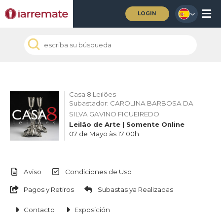
LOGIN
Casa 8 Leilões
Subastador: CAROLINA BARBOSA DA
SILVA GAVINO FIGUEIREDO
Leilão de Arte | Somente Online
07 de Mayo às 17:00h
Aviso
Condiciones de Uso
Pagos y Retiros
Subastas ya Realizadas
Contacto
Exposición