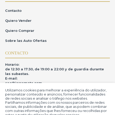
Contacto
Quiero Vender
Quiero Comprar
Sobre las Auto Ofertas
CONTACTO
Horario:
de 12:30 a 17:30, de 19:00 a 22:00 y de guardia durante
las subastas.
E-mail:
sac@iarremate.com
Utilizamos cookies para melhorar a experiência do utilizador,
DONDE ESTAMOS
personalizar conteúdo e anúncios, fornecer funcionalidades
de redes sociais e analisar o tráfego nos websites.
Partilhamos informações com os nossos parceiros de redes
R. Heitor Modesto, 28 - Estação São Lourenço - MG
sociais, de publicidade e de análise, que as podem combinar
CEP: 37470-000
com outras informações que lhes forneceu ou recolhidas por
estes a partir da utilização daqueles serviços.