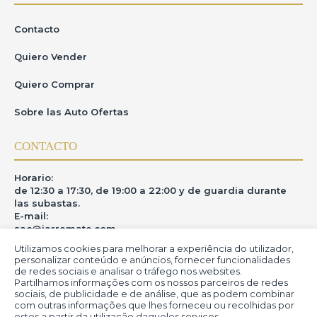
Contacto
Quiero Vender
Quiero Comprar
Sobre las Auto Ofertas
CONTACTO
Horario:
de 12:30 a 17:30, de 19:00 a 22:00 y de guardia durante
las subastas.
E-mail:
sac@iarremate.com
Utilizamos cookies para melhorar a experiência do utilizador,
DONDE ESTAMOS
personalizar conteúdo e anúncios, fornecer funcionalidades
de redes sociais e analisar o tráfego nos websites.
Partilhamos informações com os nossos parceiros de redes
R. Heitor Modesto, 28 - Estação São Lourenço - MG
sociais, de publicidade e de análise, que as podem combinar
CEP: 37470-000
com outras informações que lhes forneceu ou recolhidas por
estes a partir da utilização daqueles serviços.