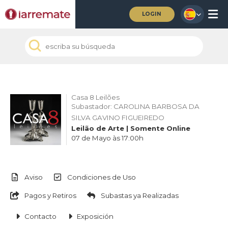
LOGIN
Casa 8 Leilões
Subastador: CAROLINA BARBOSA DA
SILVA GAVINO FIGUEIREDO
Leilão de Arte | Somente Online
07 de Mayo às 17:00h
Aviso
Condiciones de Uso
Pagos y Retiros
Subastas ya Realizadas
Contacto
Exposición