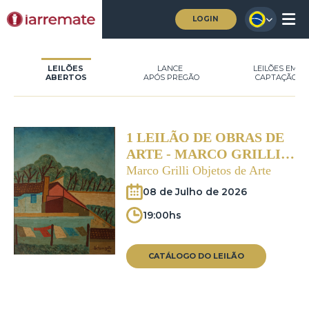
LOGIN
LEILÕES
LANCE
LEILÕES EM
ABERTOS
APÓS PREGÃO
CAPTAÇÃO
1 LEILÃO DE OBRAS DE
ARTE - MARCO GRILLI
OBJETOS DE ARTE
Marco Grilli Objetos de Arte
08 de Julho de 2026
19:00hs
CATÁLOGO DO LEILÃO